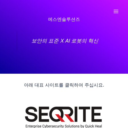
콘
텐
Mai
츠
에스엔솔루션즈
로
Men
건
보안의 표준 X AI 로봇의 혁신
너
뛰
기
아래 대표 사이트를 클릭하여 주십시요.